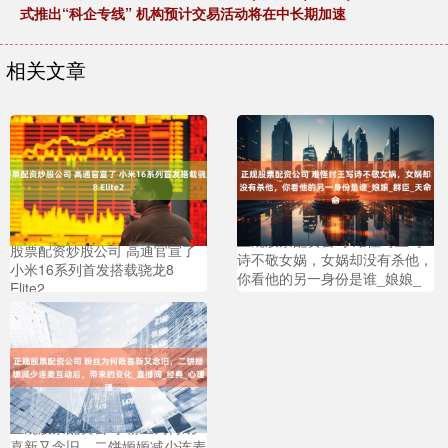
式推出“科企专线” 机构预计交易活动将在中长期加速
相关文章
正规股票配资公司 难怪纣王写
股票配资炒股公司 高通官宣了
诗不敬女娲，女娲却没有杀他，
小米16系列首发搭载骁龙8
你看他的另一身份是谁_娘娘_
Elite2
群臣_天命
正规股票配资公司 粉丝为何既
喜新又念旧，二饼嫄嫄减少连麦