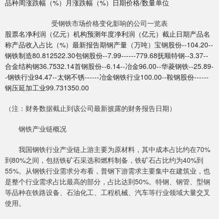
品种周涨跌幅（%）月涨跌幅（%）日期价格/数量单位
受钢铁市场价格变化影响的公司一览表
股票名净利润（亿元）机构预测年度净利润（亿元）截止日期产品名
称产品收入占比（%）最新报告期钢产量（万吨）宝钢股份--104.20--
钢铁制造80.812522.30包钢股份--7.99------779.68抚顺特钢--3.37--
合金结构钢36.7532.14首钢股份--6.14--冶金96.00--华菱钢铁--25.89-
-钢铁行业94.47--太钢不锈------冶金钢铁行业100.00--鞍钢股份------
钢压延加工业99.731350.00
（注：财务数据截止到该公司最新披露的财务报告日期）
钢铁产业链概况
我国钢铁行业产业链上游主要为原材料，其中成本占比约在70%
到80%之间，包括铁矿石采选和燃料制备，铁矿石占比约为40%到
55%。从钢铁行业需求分布看，普钢下游需求主要集中在建筑业，也
是整个行业需求占比最高的部分，占比达到50%。特钢、钢管、型钢
等品种在铁路设备、石油化工、工程机械、汽车等行业领域大量交叉
使用。